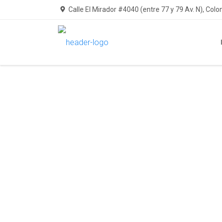
Calle El Mirador #4040 (entre 77 y 79 Av. N), Colo
Insumos
Generales
Intervención Mínima