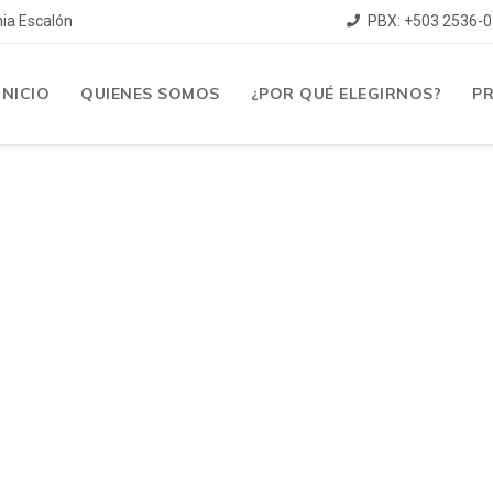
nia Escalón
PBX: +503 2536-0
INICIO
QUIENES SOMOS
¿POR QUÉ ELEGIRNOS?
P
NCIÓN AL CLI
SA ES UNA EM
ANEQSA