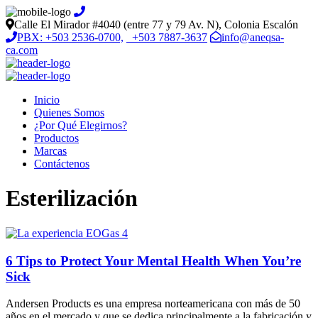
Calle El Mirador #4040 (entre 77 y 79 Av. N), Colonia Escalón
PBX: +503 2536-0700,
+503 7887-3637
info@aneqsa-
ca.com
Inicio
Quienes Somos
¿Por Qué Elegirnos?
Productos
Marcas
Contáctenos
Esterilización
6 Tips to Protect Your Mental Health When You’re
Sick
Andersen Products es una empresa norteamericana con más de 50
años en el mercado y que se dedica principalmente a la fabricación y